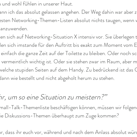
n und wohl fühlen in unserer Haut.
ann ich das absolut gelassen angehen. Der Weg dahin war aber z
besten Networking-Themen-Listen absolut nichts taugen, wenn wi
e anzuwenden.
ten sich auf Networking-Situation X intensiv vor. Sie überlegen t
ühlen sich imstande für den Auftritt bis exakt zum Moment vom 
 einfach die ganze Zeit auf der Toilette zu bleiben. Oder noch sc
s vermeintlich wichtig ist. Oder sie stehen zwar im Raum, aber 
dwelche stupiden Seiten auf dem Handy. Zu bedrückend ist das G
ann wie bestellt und nicht abgeholt herum zu stehen.
r, um so eine Situation zu meistern?”
Small-Talk-Themenliste beschäftigen können, müssen wir folgen
 die Diskussions-Themen überhaupt zum Zuge kommen?
r, dass ihr euch vor, während und nach dem Anlass absolut würd