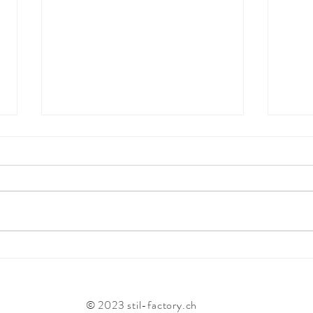
Was Dich nicht glücklich
Weis
macht, kann weg. Wie
im Le
umsetzbar ist das denn? Und
Wort
wer entscheidet alles mit?
© 2023 stil-factory.ch