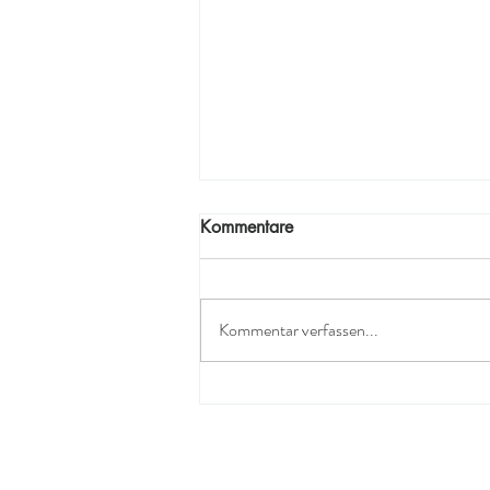
Kommentare
Kommentar verfassen...
Frauen! Lasst uns genau das
ein bisschen mehr zelebrieren.
Wir sind die Basis von allem
drumherum.