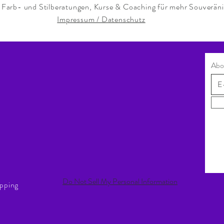
n, Farb- und Stilberatungen, Kurse & Coaching für mehr Souveräni
Impressum / Datenschutz
Abo
Do Not Sell My Personal Information
opping