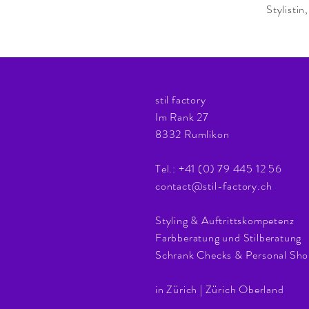
Stylisti
stil factory
Im Rank 27
8332 Rumlikon
Tel.: +41 (0) 79 445 12 56
contact@stil-factory.ch
Styling & Auftrittskompetenz
Farbberatung und Stilberatung
Schrank Checks & Personal Sh
in Zürich | Zürich Oberland