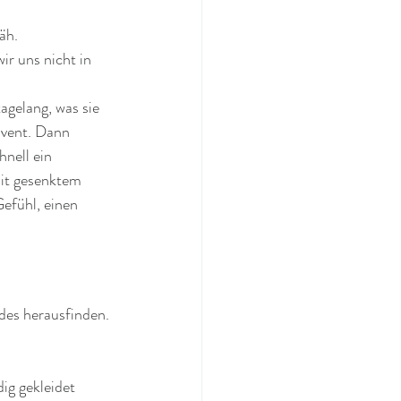
äh.
r uns nicht in 
agelang, was sie 
Event. Dann 
hnell ein 
mit gesenktem 
efühl, einen 
des herausfinden. 
ig gekleidet 